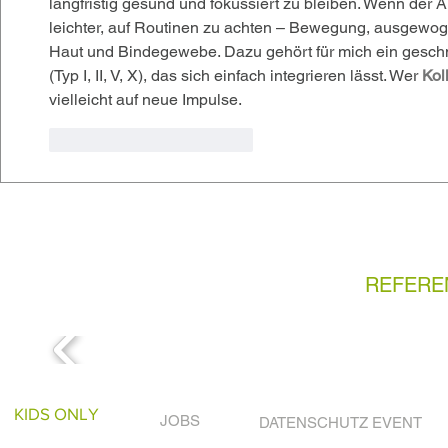
langfristig gesund und fokussiert zu bleiben. Wenn der All
leichter, auf Routinen zu achten – Bewegung, ausgewog
Haut und Bindegewebe. Dazu gehört für mich ein geschm
(Typ I, II, V, X), das sich einfach integrieren lässt. Wer 
Kol
vielleicht auf neue Impulse.
Gefällt mir
Antworten
REFERE
KIDS ONLY
JOBS
DATENSCHUTZ EVENT