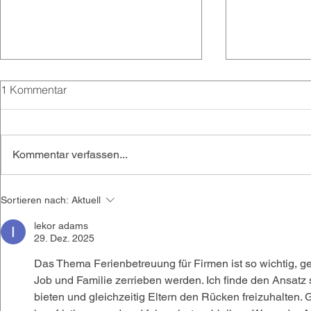
1 Kommentar
Kommentar verfassen...
Kinderbetreuung auf der
Nachhaltigke
Sortieren nach:
Aktuell
Messe Gamescom in Köln
Sauberere Lu
lekor adams
Schulkinder
29. Dez. 2025
Das Thema Ferienbetreuung für Firmen ist so wichtig, ge
Job und Familie zerrieben werden. Ich finde den Ansatz s
bieten und gleichzeitig Eltern den Rücken freizuhalten.