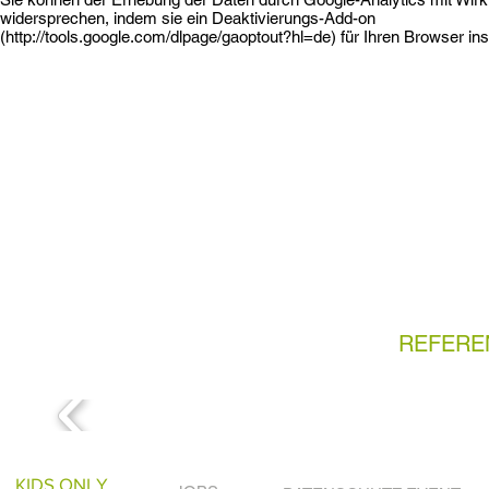
widersprechen, indem sie ein Deaktivierungs-Add-on
(http://tools.google.com/dlpage/gaoptout?hl=de) für Ihren Browser ins
REFERE
KIDS ONLY