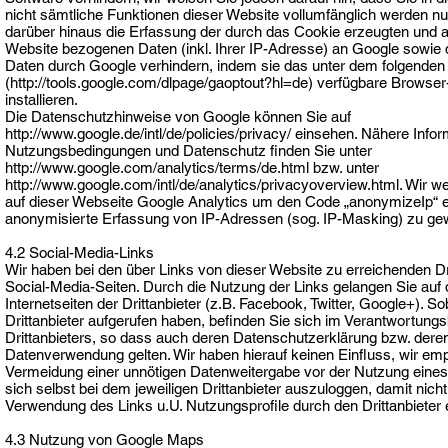
nicht sämtliche Funktionen dieser Website vollumfänglich werden n
darüber hinaus die Erfassung der durch das Cookie erzeugten und a
Website bezogenen Daten (inkl. Ihrer IP-Adresse) an Google sowie d
Daten durch Google verhindern, indem sie das unter dem folgenden
(http://tools.google.com/dlpage/gaoptout?hl=de) verfügbare Browser
installieren.
Die Datenschutzhinweise von Google können Sie auf
http://www.google.de/intl/de/policies/privacy/ einsehen. Nähere Info
Nutzungsbedingungen und Datenschutz finden Sie unter
http://www.google.com/analytics/terms/de.html bzw. unter
http://www.google.com/intl/de/analytics/privacyoverview.html. Wir we
auf dieser Webseite Google Analytics um den Code „anonymizeIp“ e
anonymisierte Erfassung von IP-Adressen (sog. IP-Masking) zu gew
4.2 Social-Media-Links
Wir haben bei den über Links von dieser Website zu erreichenden Dr
Social-Media-Seiten. Durch die Nutzung der Links gelangen Sie auf d
Internetseiten der Drittanbieter (z.B. Facebook, Twitter, Google+). So
Drittanbieter aufgerufen haben, befinden Sie sich im Verantwortungs
Drittanbieters, so dass auch deren Datenschutzerklärung bzw. dere
Datenverwendung gelten. Wir haben hierauf keinen Einfluss, wir emp
Vermeidung einer unnötigen Datenweitergabe vor der Nutzung eine
sich selbst bei dem jeweiligen Drittanbieter auszuloggen, damit nich
Verwendung des Links u.U. Nutzungsprofile durch den Drittanbieter 
4.3 Nutzung von Google Maps