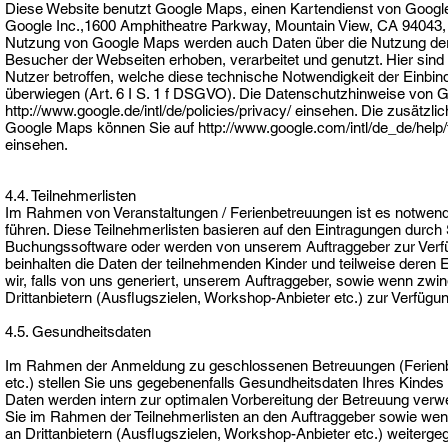
Diese Website benutzt Google Maps, einen Kartendienst von Google
Google Inc.,1600 Amphitheatre Parkway, Mountain View, CA 94043, 
Nutzung von Google Maps werden auch Daten über die Nutzung de
Besucher der Webseiten erhoben, verarbeitet und genutzt. Hier sind
Nutzer betroffen, welche diese technische Notwendigkeit der Einbin
überwiegen (Art. 6 I S. 1 f DSGVO). Die Datenschutzhinweise von 
http://www.google.de/intl/de/policies/privacy/ einsehen. Die zusätzl
Google Maps können Sie auf http://www.google.com/intl/de_de/hel
einsehen.
4.4. Teilnehmerlisten
Im Rahmen von Veranstaltungen / Ferienbetreuungen ist es notwendi
führen. Diese Teilnehmerlisten basieren auf den Eintragungen durch 
Buchungssoftware oder werden von unserem Auftraggeber zur Verfüg
beinhalten die Daten der teilnehmenden Kinder und teilweise deren El
wir, falls von uns generiert, unserem Auftraggeber, sowie wenn zwin
Drittanbietern (Ausflugszielen, Workshop-Anbieter etc.) zur Verfügu
4.5. Gesundheitsdaten
Im Rahmen der Anmeldung zu geschlossenen Betreuungen (Ferien
etc.) stellen Sie uns gegebenenfalls Gesundheitsdaten Ihres Kindes
Daten werden intern zur optimalen Vorbereitung der Betreuung verwe
Sie im Rahmen der Teilnehmerlisten an den Auftraggeber sowie wen
an Drittanbietern (Ausflugszielen, Workshop-Anbieter etc.) weiterg