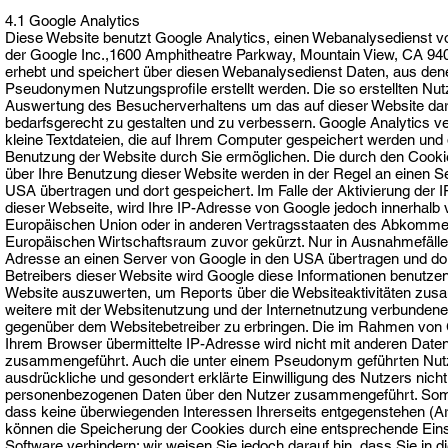
4.1 Google Analytics
Diese Website benutzt Google Analytics, einen Webanalysedienst v
der Google Inc.,1600 Amphitheatre Parkway, Mountain View, CA 94
erhebt und speichert über diesen Webanalysedienst Daten, aus de
Pseudonymen Nutzungsprofile erstellt werden. Die so erstellten Nut
Auswertung des Besucherverhaltens um das auf dieser Website dar
bedarfsgerecht zu gestalten und zu verbessern. Google Analytics v
kleine Textdateien, die auf Ihrem Computer gespeichert werden und 
Benutzung der Website durch Sie ermöglichen. Die durch den Cooki
über Ihre Benutzung dieser Website werden in der Regel an einen S
USA übertragen und dort gespeichert. Im Falle der Aktivierung der 
dieser Webseite, wird Ihre IP-Adresse von Google jedoch innerhalb 
Europäischen Union oder in anderen Vertragsstaaten des Abkomme
Europäischen Wirtschaftsraum zuvor gekürzt. Nur in Ausnahmefällen 
Adresse an einen Server von Google in den USA übertragen und dor
Betreibers dieser Website wird Google diese Informationen benutze
Website auszuwerten, um Reports über die Websiteaktivitäten zu
weitere mit der Websitenutzung und der Internetnutzung verbundene
gegenüber dem Websitebetreiber zu erbringen. Die im Rahmen von 
Ihrem Browser übermittelte IP-Adresse wird nicht mit anderen Date
zusammengeführt. Auch die unter einem Pseudonym geführten Nut
ausdrückliche und gesondert erklärte Einwilligung des Nutzers nicht
personenbezogenen Daten über den Nutzer zusammengeführt. Somi
dass keine überwiegenden Interessen Ihrerseits entgegenstehen (Art
können die Speicherung der Cookies durch eine entsprechende Einst
Software verhindern; wir weisen Sie jedoch darauf hin, dass Sie in 