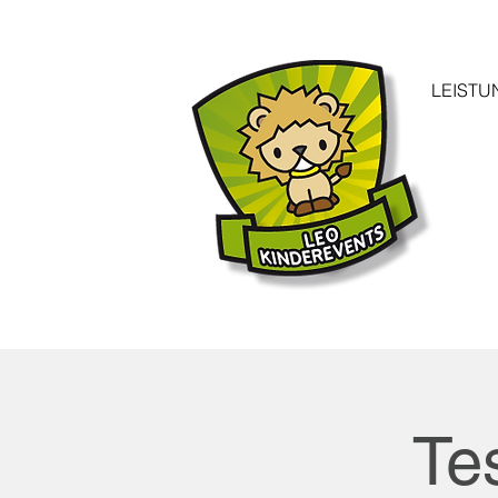
LEISTU
Te