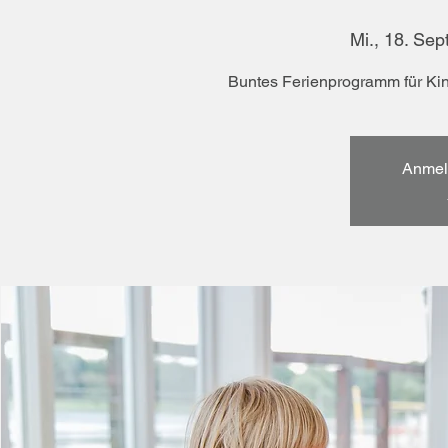
Mi., 18. Sept
Buntes Ferienprogramm für Kin
Anmel